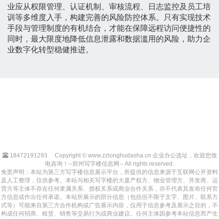
业应从权限管理、认证机制、审核流程、日志监控及员工培
训等多维度入手，构建完善的风险防控体系。只有实现技术
手段与管理制度的有机结合，才能在保障远程访问便捷性的
同时，最大限度地降低信息泄露和数据滥用的风险，助力企
业数字化转型稳健推进。
18472191293
Copyright © www.zzlonghudasha.cn 企业办公选址，欢迎您致
电咨询！--郑州写字楼信息网-- All rights reserved.
免责声明：本站为第三方写字楼信息展示平台，所提供的信息来源于互联网公开资料
及人工整理，仅供参考。本站与相关写字楼的大厦产权方、物业管理方、开发商、运
营方等主体不存在任何隶属关系、授权关系或商业合作关系，亦不代表其发布任何官
方信息或作出任何承诺。本站所展示的部分信息（包括但不限于文字、图片、联系方
式等）可能来自第三方合作机构或广告展示内容，仅用于信息参考及展示之目的，不
构成任何招商、租赁、销售等交易行为或商业建议。任何主体因参考本站信息而产生