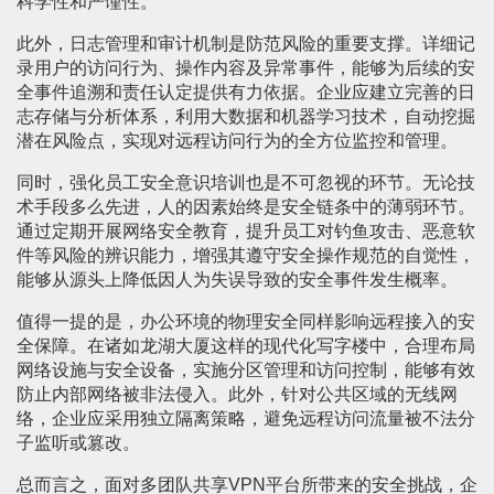
科学性和严谨性。
此外，日志管理和审计机制是防范风险的重要支撑。详细记
录用户的访问行为、操作内容及异常事件，能够为后续的安
全事件追溯和责任认定提供有力依据。企业应建立完善的日
志存储与分析体系，利用大数据和机器学习技术，自动挖掘
潜在风险点，实现对远程访问行为的全方位监控和管理。
同时，强化员工安全意识培训也是不可忽视的环节。无论技
术手段多么先进，人的因素始终是安全链条中的薄弱环节。
通过定期开展网络安全教育，提升员工对钓鱼攻击、恶意软
件等风险的辨识能力，增强其遵守安全操作规范的自觉性，
能够从源头上降低因人为失误导致的安全事件发生概率。
值得一提的是，办公环境的物理安全同样影响远程接入的安
全保障。在诸如龙湖大厦这样的现代化写字楼中，合理布局
网络设施与安全设备，实施分区管理和访问控制，能够有效
防止内部网络被非法侵入。此外，针对公共区域的无线网
络，企业应采用独立隔离策略，避免远程访问流量被不法分
子监听或篡改。
总而言之，面对多团队共享VPN平台所带来的安全挑战，企