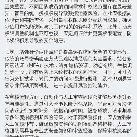
至关重要。不同团队成员的访问需求和权限范围存在显著差
异，盲目的统一授权极易导致数据泄露风险。企业应根据岗
位职责和实际需求，采用最小权限原则分配访问权限，确保
每位用户仅能访问与其工作相关的资料和系统。此外，动态
权限调整机制也不可忽视，应定期评估并更新权限配置，防
止权限积累导致的安全隐患。
其次，增强身份认证流程是提高远程访问安全的关键环节。
传统的账号密码验证方式已难以满足现代安全需求，结合多
因素认证（MFA）技术，诸如短信验证、动态令牌、生物识
别等手段，能有效防止未经授权的访问行为。同时，可引入
行为分析技术，对用户的访问习惯进行监测，及时识别异常
登录并启动预警机制，进一步提升风险控制能力。
在审核流程方面，自动化与人工审查的结合能够显著提升效
率与准确性。通过引入智能风险评估系统，平台可对每次访
问请求进行实时评分，依据访问时间、设备环境、请求频率
等多维度指标判断风险等级。对于高风险操作，应设置强制
人工复核环节，确保敏感资料的访问得到严格把控。人工审
核团队需具备专业的安全知识和审查经验，保障审核流程的