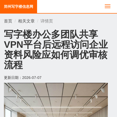
郑州写字楼信息网
切
换
导
首页
相关文章
详情页
航
写字楼办公多团队共享
VPN平台后远程访问企业
资料风险应如何调优审核
流程
更新日期：
2026-07-07