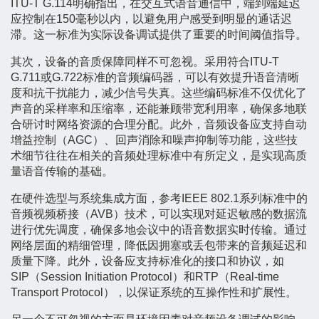
ITU-T G.114明确指出，在交互式语音通信中，端到端延迟
应控制在150毫秒以内，以避免用户感受到明显的通话迟
滞。这一标准为实际设备调试提供了重要的时间阈值指导。
其次，设备的音质保障同样不可忽视。采用符合ITU-T
G.711或G.722标准的音频编码器，可以有效提升语音清晰
度和抗干扰能力，减少信号失真。这些编码标准不仅优化了
声音的采样率和压缩率，还能兼顾带宽利用率，确保多地联
合研讨时网络资源的合理分配。此外，音频设备应支持自动
增益控制（AGC）、回声消除和噪声抑制等功能，这些技
术细节往往在相关的音频处理标准中有所定义，是实现高质
量语音传输的基础。
在硬件选型与系统集成方面，参考IEEE 802.1系列标准中的
音频视频桥接（AVB）技术，可以实现对延迟敏感的数据流
进行优先调度，确保多地会议中的语音数据实时传输。通过
网络层面的精细管理，降低因拥塞或丢包带来的音频延迟和
质量下降。此外，设备应支持标准化的接口和协议，如
SIP（Session Initiation Protocol）和RTP（Real-time
Transport Protocol），以保证系统的互操作性和扩展性。