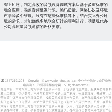
综上所述，制定高效的音频设备调试方案应基于多重标准的
融合应用，涵盖音频延迟时限、编码质量、网络协议及环境
声学等多个维度。只有在这些标准指导下，结合实际办公环
境的需求，才能确保多地联合研讨的顺利进行，满足现代办
公对高质量音频通信的严格要求。
18472191293
Copyright © www.zzlonghudasha.cn 企业办公选址，欢迎您致
电咨询！--郑州写字楼信息网-- All rights reserved.
免责声明：本站为第三方写字楼信息展示平台，所提供的信息来源于互联网公开资料
及人工整理，仅供参考。本站与相关写字楼的大厦产权方、物业管理方、开发商、运
营方等主体不存在任何隶属关系、授权关系或商业合作关系，亦不代表其发布任何官
方信息或作出任何承诺。本站所展示的部分信息（包括但不限于文字、图片、联系方
式等）可能来自第三方合作机构或广告展示内容，仅用于信息参考及展示之目的，不
构成任何招商、租赁、销售等交易行为或商业建议。任何主体因参考本站信息而产生