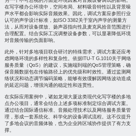
另一个不可忽视的方面是环境因素对音频设备调试的影响。
在写字楼办公环境中，空间布局、材料吸音特性以及背景噪
声水平都会影响实际音频效果。因此，调试方案应参照行业
认可的声学设计标准，如ISO 3382关于室内声学的测量方
法，从而对设备摆放、扬声器指向性及麦克风拾音范围进行
合理配置。结合实际工况调整设备参数，可以显著降低环境
对音频传输的负面影响。
此外，针对多地项目联合研讨的特殊需求，调试方案还应考
虑网络环境的多样性和复杂性。依据ITU-T G.1010关于网络
服务质量（QoS）的建议，实施端到端的QoS管理策略，确
保音频数据包在传输路径上的优先级和时效性。通过监测网
络状况和动态调节编码策略，能够有效缓解因网络波动造成
的延迟问题，增强沟通的稳定性和连贯性。
在实际应用案例中，诸如龙湖大厦这类现代化写字楼的多地
点办公项目，通常会结合上述多项标准制定综合调试方案。
通过结合国际通信标准、音频处理技术以及网络服务质量管
理，形成一套系统化、科学化的设备调试流程。这不仅提升
了多地会议的音频体验，也为企业跨区域协作提供了有力支
撑。