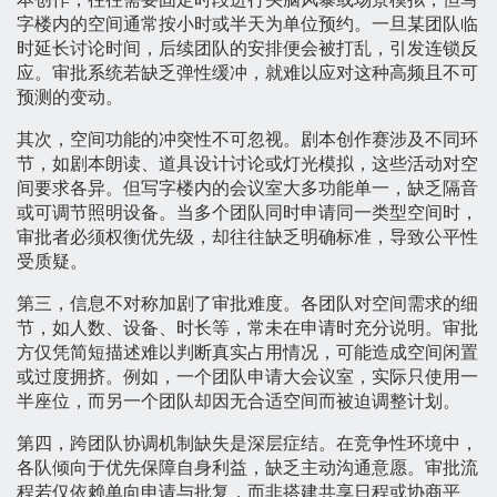
字楼内的空间通常按小时或半天为单位预约。一旦某团队临
时延长讨论时间，后续团队的安排便会被打乱，引发连锁反
应。审批系统若缺乏弹性缓冲，就难以应对这种高频且不可
预测的变动。
其次，空间功能的冲突性不可忽视。剧本创作赛涉及不同环
节，如剧本朗读、道具设计讨论或灯光模拟，这些活动对空
间要求各异。但写字楼内的会议室大多功能单一，缺乏隔音
或可调节照明设备。当多个团队同时申请同一类型空间时，
审批者必须权衡优先级，却往往缺乏明确标准，导致公平性
受质疑。
第三，信息不对称加剧了审批难度。各团队对空间需求的细
节，如人数、设备、时长等，常未在申请时充分说明。审批
方仅凭简短描述难以判断真实占用情况，可能造成空间闲置
或过度拥挤。例如，一个团队申请大会议室，实际只使用一
半座位，而另一个团队却因无合适空间而被迫调整计划。
第四，跨团队协调机制缺失是深层症结。在竞争性环境中，
各队倾向于优先保障自身利益，缺乏主动沟通意愿。审批流
程若仅依赖单向申请与批复，而非搭建共享日程或协商平