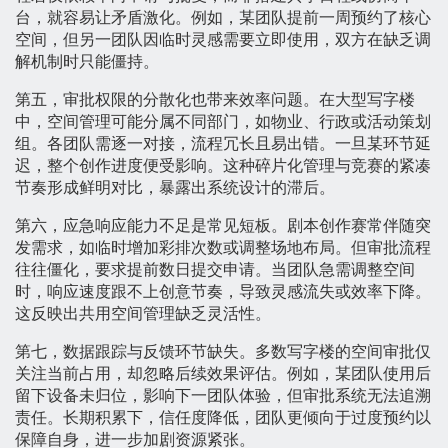
台，就容易让矛盾激化。例如，某团队提前一周预约了核心
空间，但另一团队因临时灵感需要立即使用，双方在缺乏调
解机制时只能僵持。
第五，审批权限的分散化也带来效率问题。在大型写字楼
中，空间管理可能分属不同部门，如物业、行政或活动策划
组。各团队需逐一对接，流程冗长且易出错。一旦某环节延
迟，整个创作进度便受影响。这种碎片化管理与竞赛的紧凑
节奏形成鲜明对比，暴露出系统设计的滞后。
第六，应急响应能力不足是常见短板。剧本创作赛常伴随突
发需求，如临时增加彩排次数或调整场地布局。但审批流程
往往僵化，要求提前数日提交申请。当团队急需调整空间
时，响应速度跟不上创意节奏，导致灵感流失或效率下降。
这反映出共用空间管理缺乏灵活性。
第七，数据跟踪与反馈环节缺失。多数写字楼的空间审批仅
关注当前占用，却忽略后续效果评估。例如，某团队使用后
留下设备未归位，影响下一团队体验，但审批系统无法追溯
责任。长期积累下，信任度降低，团队更倾向于过度预约以
保障自身，进一步加剧资源紧张。