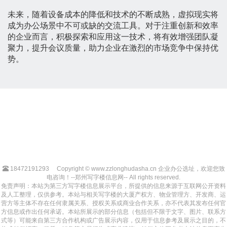
未来，随着设备成本的降低和技术的不断成熟，虚拟现实将
成为办公场景中不可或缺的交流工具。对于注重创新和效率
的企业而言，积极探索和应用这一技术，将有效增强团队凝
聚力，提升会议质量，助力企业在激烈的市场竞争中保持优
势。
18472191293
Copyright © www.zzlonghudasha.cn 企业办公选址，欢迎您致
电咨询！--郑州写字楼信息网-- All rights reserved.
免责声明：本站为第三方写字楼信息展示平台，所提供的信息来源于互联网公开资料
及人工整理，仅供参考。本站与相关写字楼的大厦产权方、物业管理方、开发商、运
营方等主体不存在任何隶属关系、授权关系或商业合作关系，亦不代表其发布任何官
方信息或作出任何承诺。本站所展示的部分信息（包括但不限于文字、图片、联系方
式等）可能来自第三方合作机构或广告展示内容，仅用于信息参考及展示之目的，不