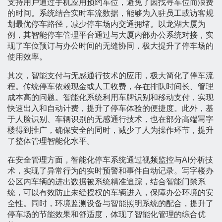
支持用户通过手机应用预约车位，避免了因找寻车位而浪费
的时间。系统结合实时车流数据，能够为入驻员工或访客规
划最优停车路径，减少停车场内交通拥堵。以龙湖大厦为
例，其智能停车管理平台通过与大厦内部办公系统对接，实
现了车位预订与办公时间的无缝协同，极大提升了停车场的
使用效率。
其次，智能支付与无感通行技术的应用，极大简化了停车流
程。传统停车依赖现金或人工收费，存在排队时间长、管理
成本高的问题。智能化系统利用车牌识别和移动支付，实现
快速出入和自动计费，提升了停车体验的便捷度。此外，基
于人脸识别、车辆识别的无感通行技术，也在部分高端写字
楼得到推广，确保安全的同时，减少了人为操作环节，提升
了整体管理智能化水平。
在安全管理方面，智能化停车系统通过视频监控与AI分析技
术，实现了异常行为的实时预警和事件自动记录。写字楼办
公区内车辆的进出数据被系统精准追踪，结合智能门禁系
统，可以有效防止未经授权的车辆进入，保障办公环境的安
全性。同时，环境监测设备与智能照明系统的配合，提升了
停车场的节能效果和舒适度，体现了智能化管理的综合优