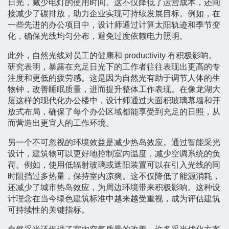
日光，减少电灯的使用时间。这不仅降低了运营成本，还间
接减少了碳排放，助力企业实现可持续发展目标。例如，在
一些先进的办公项目中，设计师通过计算太阳轨迹和季节变
化，确保光线均匀分布，避免过度依赖电力照明。
此外，自然光线对员工的健康和 productivity 有积极影响。
研究表明，暴露在充足日光下的工作者往往表现出更高的专
注度和更低的疲劳感。这是因为自然光有助于调节人体的生
物钟，改善睡眠质量，进而提升整体工作表现。在像龙湖大
厦这样的现代化办公楼中，设计师通过大面积玻璃幕墙和开
放式布局，确保了每个办公区域都能享受到充足的日照，从
而营造出更宜人的工作环境。
另一个不可忽视的环境效益是减少热岛效应。通过智能采光
设计，建筑物可以更好地控制室内温度，减少空调系统的负
荷。例如，使用低辐射玻璃或遮阳装置可以在引入光线的同
时阻挡过多热量，保持室内凉爽。这不仅降低了能源消耗，
还减少了城市热岛效应，为周边环境带来积极影响。这种设
计理念在当今绿色建筑标准中越来越受重视，成为评估建筑
可持续性的关键指标。